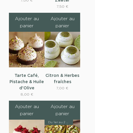
Prix
7,00 €
Prix
7,50 €
Ajouter au
Ajouter au
panier
panier
Tarte Café,
Citron & Herbes
Pistache & Huile
fraîches
d'Olive
Prix
7,00 €
Prix
8,00 €
Ajouter au
Ajouter au
panier
panier
Du 1er au 2 août