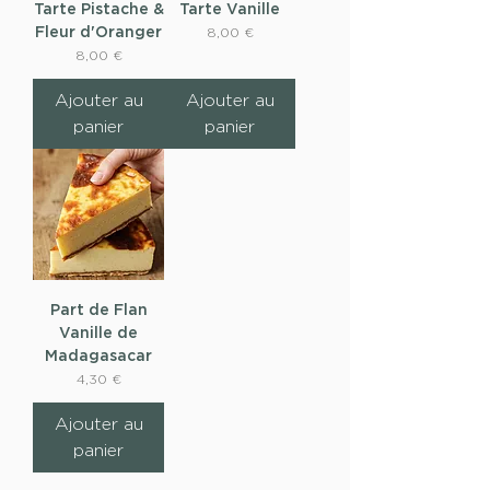
Tarte Pistache &
Tarte Vanille
Fleur d'Oranger
Prix
8,00 €
Prix
8,00 €
Ajouter au
Ajouter au
panier
panier
Part de Flan
Vanille de
Madagasacar
Prix
4,30 €
Ajouter au
panier