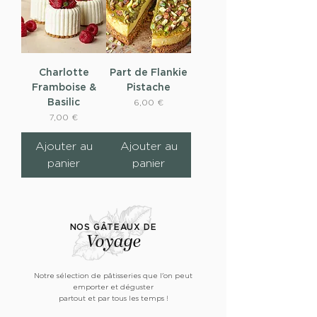
Charlotte
Part de Flankie
Framboise &
Pistache
Basilic
Prix
6,00 €
Prix
7,00 €
Ajouter au
Ajouter au
panier
panier
NOS GÂTEAUX DE
Voyage
Notre sélection de pâtisseries que l'on peut
emporter et déguster
partout et par tous les temps !