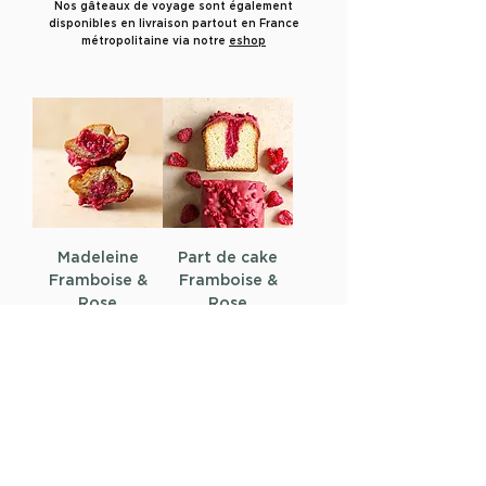
Nos gâteaux de voyage sont également
disponibles en livraison partout en France
métropolitaine via notre
eshop
Madeleine
Part de cake
Framboise &
Framboise &
Rose
Rose
Prix
Prix
3,50 €
3,50 €
Ajouter au
Ajouter au
panier
panier