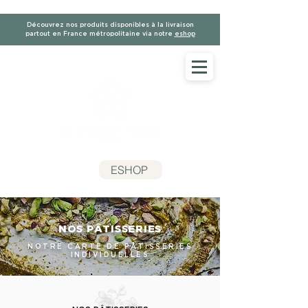
Découvrez nos produits disponibles à la livraison
partout en France métropolitaine via notre
eshop
ESHOP
NOS PÂTISSERIES
NOTRE CARTE DE PÂTISSERIES
INDIVIDUELLES