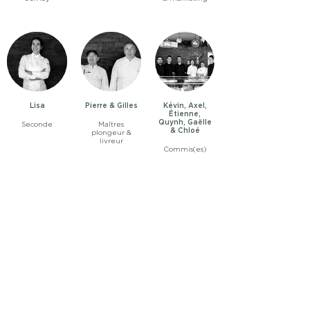
Lisa
Pierre & Gilles
Kévin, Axel,
Étienne,
Quynh, Gaëlle
Seconde
Maîtres
& Chloé
plongeur &
livreur
Commis(es)
Émilie &
Shahine-Esther
Équipe de
vente de notre
Chocolaterie