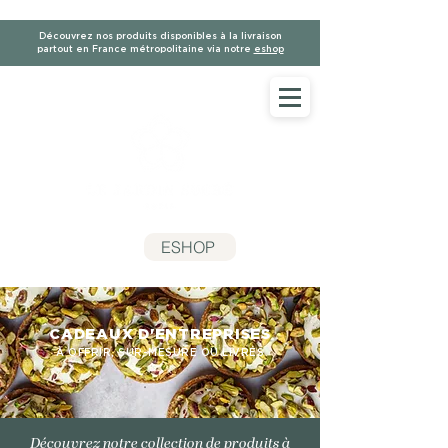
Découvrez nos produits disponibles à la livraison
partout en France métropolitaine via notre
eshop
ESHOP
CADEAUX D'ENTREPRISES
À OFFRIR, SUR-MESURE OU LIVRÉS
Découvrez notre collection de produits à