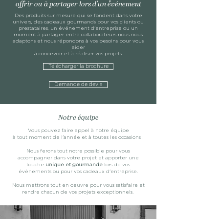
offrir ou à partager lors d'un
événement
Des produits sur mesure qui se fondent dans votre
univers, des cadeaux gourmands pour vos clients ou
prestataires, un événement d'entreprise ou un
moment à partager entre collaborateurs
nous nous
adaptons et nous répondons à vos besoins
pour vous
aider
à concevoir et à réaliser vos projets.
Télécharger la brochure
Demande de devis
Notre équipe
Vous pouvez faire appel à notre équipe
à tout moment de l'année et à toutes les occasions !
Nous ferons tout notre possible pour vous
accompagner dans votre projet et apporter une
touche
unique et gourmande
lors de vos
évènements ou pour vos cadeaux d'entreprise.
Nous mettrons tout en oeuvre pour vous satisfaire et
rendre chacun de vos projets exceptionnels.