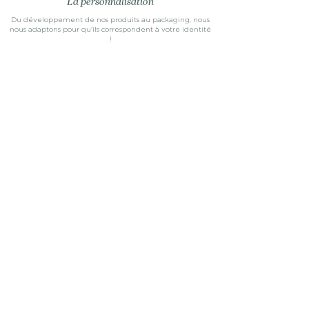
La personnalisation
Du développement de nos produits au packaging, nous
nous adaptons pour qu'ils correspondent à votre identité
!
Marquez les esprits grâce à un produit unique,
gourmand
et à votre image !