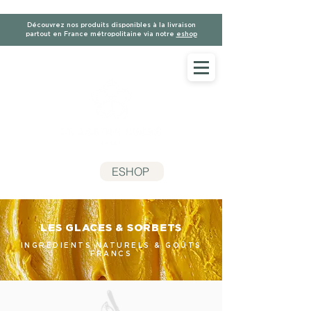
Découvrez nos produits disponibles à la livraison
partout en France métropolitaine via notre
eshop
ESHOP
LES GLACES & SORBETS
INGRÉDIENTS NATURELS & GOÛTS
FRANCS