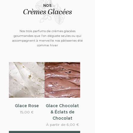
NOS
Crèmes Glacées
Nos trois parfums de crèmes glacées
gourmandes que l'on déguste seules ou qui
accompagnent à merveille nos pâtisseries été
comme hiver
Glace Rose
Glace Chocolat
& Éclats de
Prix
15,00 €
Chocolat
Prix promotionnel
À partir de
6,00 €