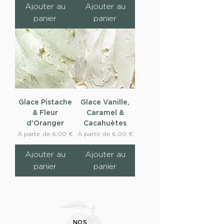
Ajouter au
Ajouter au
panier
panier
Glace Pistache
Glace Vanille,
& Fleur
Caramel &
d'Oranger
Cacahuètes
Prix promotionnel
Prix promotionnel
À partir de
6,00 €
À partir de
6,00 €
Ajouter au
Ajouter au
panier
panier
NOS