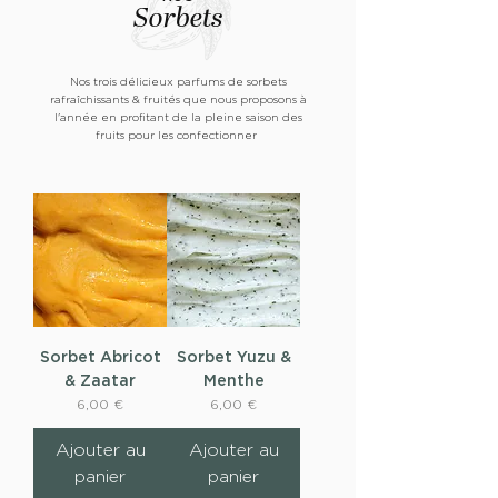
Sorbets
Nos trois délicieux parfums de sorbets
rafraîchissants & fruités que nous proposons à
l'année
en profitant de la pleine saison des
fruits pour les confectionner
Sorbet Abricot
Sorbet Yuzu &
& Zaatar
Menthe
Prix
Prix
6,00 €
6,00 €
Ajouter au
Ajouter au
panier
panier