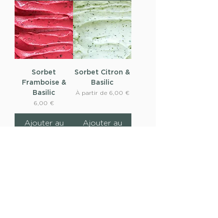
Sorbet
Sorbet Citron &
Framboise &
Basilic
Basilic
Prix promotionnel
À partir de
6,00 €
Prix
6,00 €
Ajouter au
Ajouter au
panier
panier
Sorbet Mangue
Sorbet Poire &