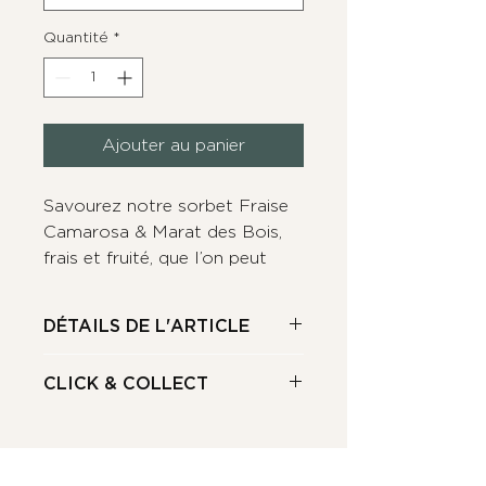
Quantité
*
Ajouter au panier
Savourez notre sorbet Fraise
Camarosa & Marat des Bois,
frais et fruité, que l’on peut
déguster même en dehors de
la saison des fraises !
DÉTAILS DE L'ARTICLE
Composition
: fraise, sucre,
CLICK & COLLECT
eau, glucose, stabilisateurs
Allergènes
: aucun
Retraits en boutique
Poids
: 150ml ou 500ml
Nous vous recommandons de
passer commande
avant 18h
,