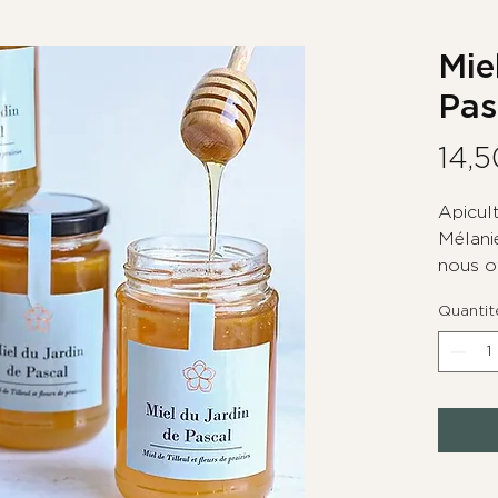
Mie
Pas
14,5
Apicul
Mélani
nous of
fleurs 
Quantit
délicat 