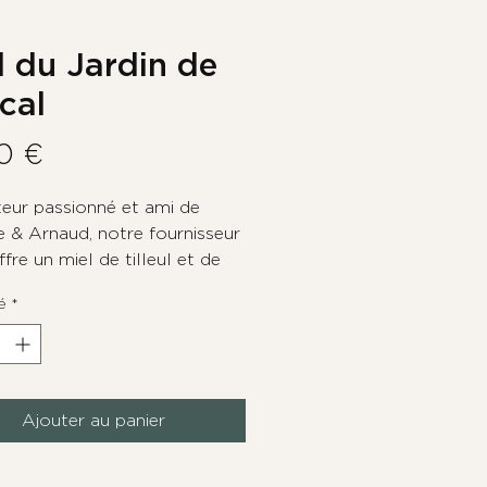
l du Jardin de
cal
Prix
0 €
teur passionné et ami de
e & Arnaud, notre fournisseur
fre un miel de tilleul et de
de prairies, au parfum floral et
é
*
!
Ajouter au panier